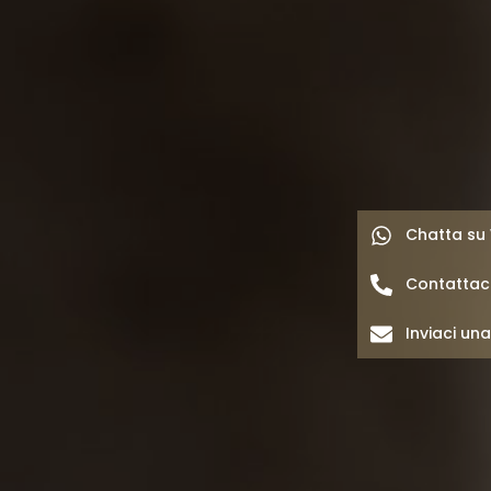
Chatta su
Contattac
Inviaci un