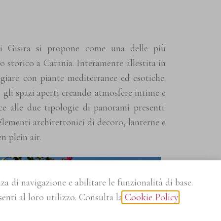
 Gisira si propone come una delle più
 storico a Catania. Interamente allestita in
e giare con piante mediterranee ed esotiche.
 gli spazi aperti creando atmosfere intime e
ce alle due tipologie di panorami presenti:
Elementi architettonici di decoro, lanterne e
n plein air.
a di navigazione e abilitare le funzionalità di base.
nti al loro utilizzo. Consulta la
Cookie Policy