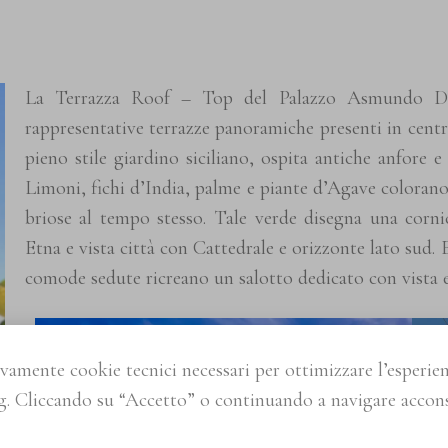
La Terrazza Roof – Top del Palazzo Asmundo Di
rappresentative terrazze panoramiche presenti in centro
pieno stile giardino siciliano, ospita antiche anfore 
Limoni, fichi d’India, palme e piante d’Agave colorano
briose al tempo stesso. Tale verde disegna una corni
Etna e vista città con Cattedrale e orizzonte lato sud. 
comode sedute ricreano un salotto dedicato con vista e
ivamente cookie tecnici necessari per ottimizzare l’esperienz
. Cliccando su “Accetto” o continuando a navigare acconse