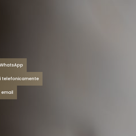
 WhatsApp
i telefonicamente
a email